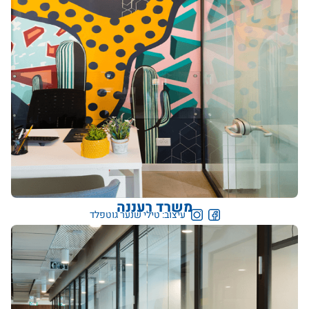
משרד רעננה
עיצוב: טילי שנער גוטפלד